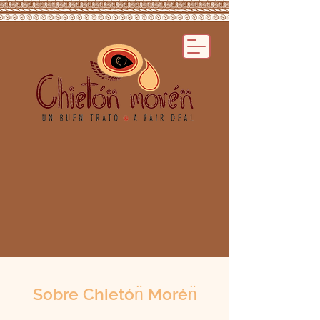
Sobre Chietón̈ Morén̈