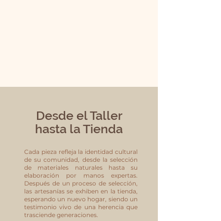
Desde el Taller
hasta la Tienda
Cada pieza refleja la identidad cultural
de su comunidad, desde la selección
de materiales naturales hasta su
elaboración por manos expertas.
Después de un proceso de selección,
las artesanías se exhiben en la tienda,
esperando un nuevo hogar, siendo un
testimonio vivo de una herencia que
trasciende generaciones.