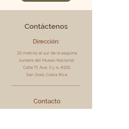
Contáctenos
Dirección:
25 metros al sur de la esquina
sureste del Museo Nacional.
Calle 17, Ave. 2 y 4, #225.
San José, Costa Rica.
Contacto
Teléfono:
2221 - 0145
WhatsApp:
8930 - 1371